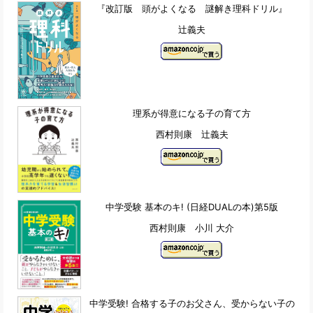
『改訂版 頭がよくなる 謎解き理科ドリル』
辻義夫
理系が得意になる子の育て方
西村則康 辻義夫
中学受験 基本のキ! (日経DUALの本)第5版
西村則康 小川 大介
中学受験! 合格する子のお父さん、受からない子の