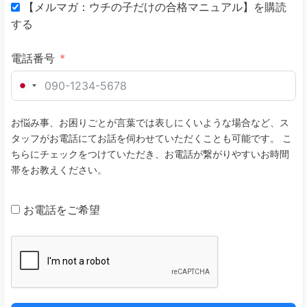
【メルマガ：ウチの子だけの合格マニュアル】を購読
する
電話番号
J
a
お悩み事、お困りごとが言葉では表しにくいような場合など、ス
p
タッフがお電話にてお話を伺わせていただくことも可能です。 こ
a
ちらにチェックをつけていただき、お電話が繋がりやすいお時間
n
帯をお教えください。
+
8
お電話をご希望
1