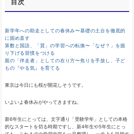
目次
新学年への助走としての春休み〜基礎の土台を徹底的
に固め直す
算数と国語、「質」の学習への転換〜「なぜ？」を掘
り下げる習慣をつける
親の「伴走者」としての在り方〜焦りを手放し、子ど
もの『やる気』を育てる
東京は今日にも桜が開花しそうです。
いよいよ春休みがやってきますね。
新6年生にとっては、文字通り「受験学年」としての本格
的なスタートを切る時期ですし、新4年生や5年生にとっ
ても、これまでの学習内容を一旦整理し、一歩上を目指す