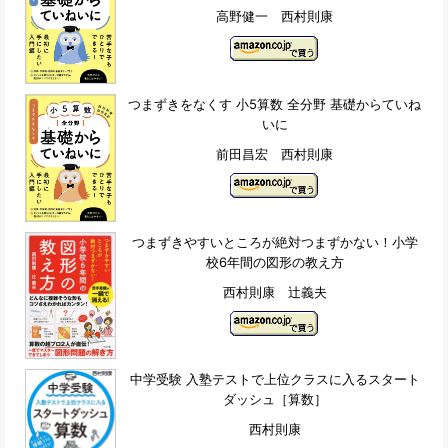
高野健一 西村則康
つまずきをなくす 小5算数 全分野 基礎からていね
いに
前田昌宏 西村則康
つまずきやすいところが絶対つまずかない！小学
校6年間の図形の教え方
西村則康 辻義夫
中学受験 入塾テストで上位クラスに入るスタート
ダッシュ［算数］
西村則康