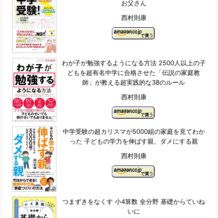
お父さん
西村則康
わが子が勉強するようになる方法 2500人以上の子
どもを超有名中学に合格させた「伝説の家庭教
師」が教える超実践的な38のルール
西村則康
中学受験の超カリスマが5000組の家庭を見てわか
った 子どもの学力を伸ばす親、ダメにする親
西村則康
つまずきをなくす 小4算数 全分野 基礎からていね
いに