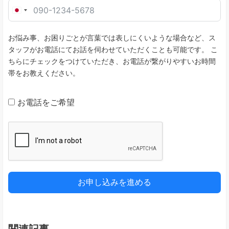
J
a
お悩み事、お困りごとが言葉では表しにくいような場合など、ス
p
タッフがお電話にてお話を伺わせていただくことも可能です。 こ
a
ちらにチェックをつけていただき、お電話が繋がりやすいお時間
n
帯をお教えください。
+
8
お電話をご希望
1
お申し込みを進める
関連記事