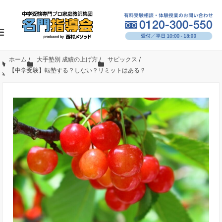
ホーム
/
大手塾別 成績の上げ方
/
サピックス
/
【中学受験】転塾する？しない？リミットはある？