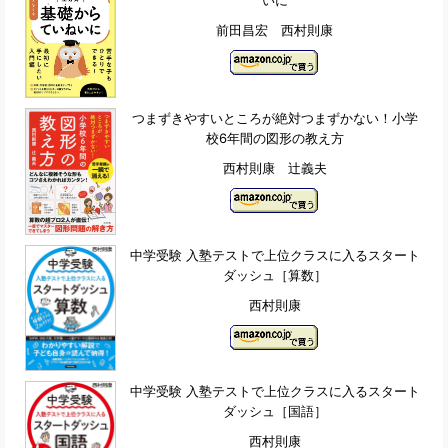
いに
前田昌宏 西村則康
つまずきやすいところが絶対つまずかない！小学
校6年間の図形の教え方
西村則康 辻義夫
中学受験 入塾テストで上位クラスに入るスタート
ダッシュ［算数］
西村則康
中学受験 入塾テストで上位クラスに入るスタート
ダッシュ［国語］
西村則康