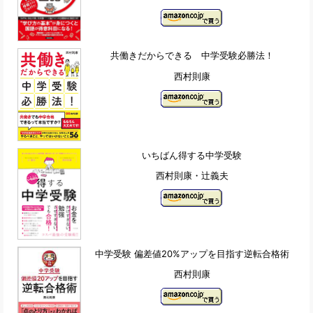
共働きだからできる 中学受験必勝法！
西村則康
いちばん得する中学受験
西村則康・辻義夫
中学受験 偏差値20%アップを目指す逆転合格術
西村則康