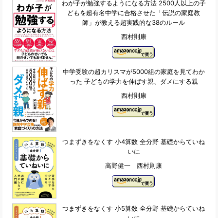
わが子が勉強するようになる方法 2500人以上の子
どもを超有名中学に合格させた「伝説の家庭教
師」が教える超実践的な38のルール
西村則康
中学受験の超カリスマが5000組の家庭を見てわか
った 子どもの学力を伸ばす親、ダメにする親
西村則康
つまずきをなくす 小4算数 全分野 基礎からていね
いに
高野健一 西村則康
つまずきをなくす 小5算数 全分野 基礎からていね