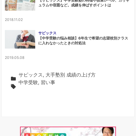
【サピックス】中学受験塾の特徴や授業レベル、カリキ
ュラムや宿題など。成績を伸ばすポイントは
2018.11.02
サピックス
【中学受験の悩み相談】6年生で希望の志望校別クラス
に入れなかったときの対処法
2019.05.08
サピックス
,
大手塾別 成績の上げ方
中学受験
,
習い事