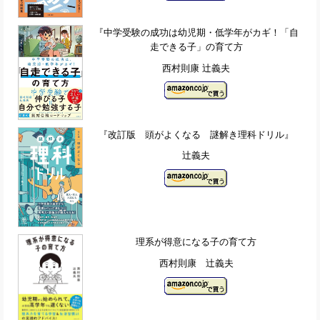
『中学受験の成功は幼児期・低学年がカギ！「自
走できる子」の育て方
西村則康 辻義夫
『改訂版 頭がよくなる 謎解き理科ドリル』
辻義夫
理系が得意になる子の育て方
西村則康 辻義夫