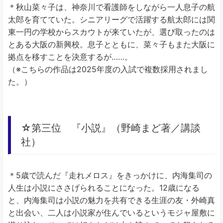
＊秋山菜々子は、神奈川で看護師をしながら一人息子の航
太郎を育てていた。シニアリーグで活躍する航太郎には関
東一円の学校からスカウトが来ていたが、選び取ったのは
とある大阪の新興校。息子とともに、菜々子もまた大阪に
拠点を移すことを決意するが……。
（※こちらの作品は2025年度の入試で複数採用されまし
た。）
☆第三位 『小説』（野崎まど著／講談
社）
＊5歳で読んだ『走れメロス』をきっかけに、内海集司の
人生は小説にささげられることになった。12歳になる
と、内海集司は小説の魅力を共有できる生涯の友・外崎真
と出会い、二人は小説家が住んでいるというモジャ屋敷に