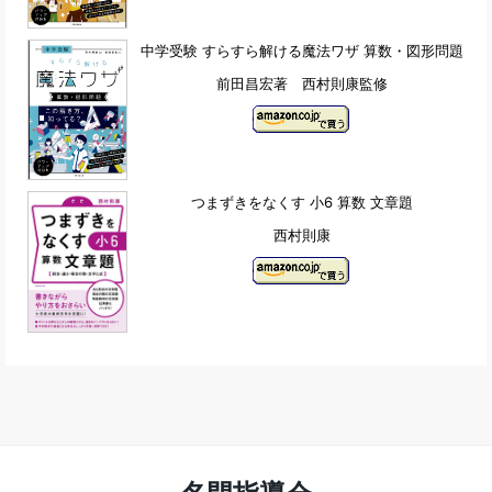
中学受験 すらすら解ける魔法ワザ 算数・図形問題
前田昌宏著 西村則康監修
つまずきをなくす 小6 算数 文章題
西村則康