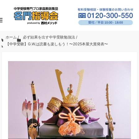
ホーム
/
必ず結果を出す中学受験勉強法
/
【中学受験】G.W.は読書も楽しもう！〜2025本屋大賞発表〜