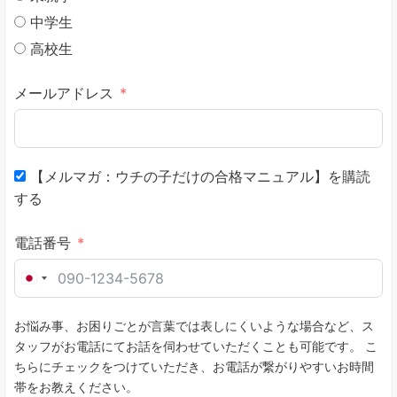
中学生
高校生
メールアドレス
【メルマガ：ウチの子だけの合格マニュアル】を購読
する
電話番号
J
a
お悩み事、お困りごとが言葉では表しにくいような場合など、ス
p
タッフがお電話にてお話を伺わせていただくことも可能です。 こ
a
ちらにチェックをつけていただき、お電話が繋がりやすいお時間
n
帯をお教えください。
+