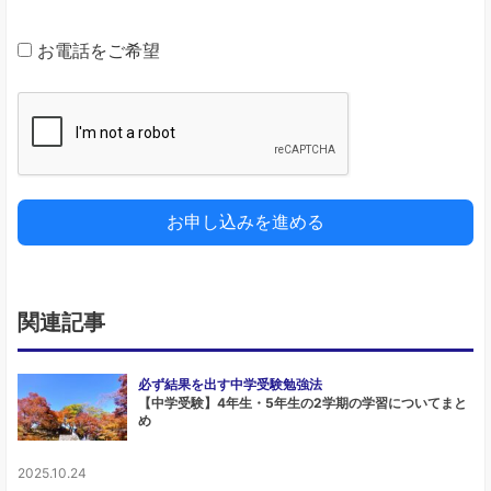
8
お電話をご希望
1
お申し込みを進める
関連記事
必ず結果を出す中学受験勉強法
【中学受験】4年生・5年生の2学期の学習についてまと
め
2025.10.24