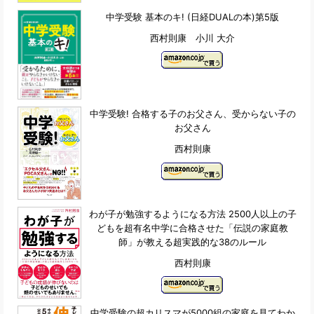
中学受験 基本のキ! (日経DUALの本)第5版
西村則康 小川 大介
中学受験! 合格する子のお父さん、受からない子の
お父さん
西村則康
わが子が勉強するようになる方法 2500人以上の子
どもを超有名中学に合格させた「伝説の家庭教
師」が教える超実践的な38のルール
西村則康
中学受験の超カリスマが5000組の家庭を見てわか