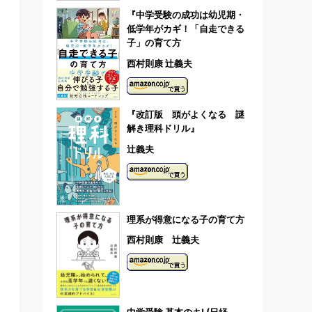
『中学受験の成功は幼児期・
低学年がカギ！「自走できる
子」の育て方
西村則康 辻義夫
『改訂版 頭がよくなる 謎
解き理科ドリル』
辻義夫
理系が得意になる子の育て方
西村則康 辻義夫