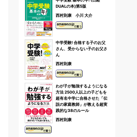
中学受験 基本のキ! (日経
DUALの本)第5版
西村則康 小川 大介
中学受験! 合格する子のお父
さん、受からない子のお父さ
ん
西村則康
わが子が勉強するようになる
方法 2500人以上の子どもを
超有名中学に合格させた「伝
説の家庭教師」が教える超実
践的な38のルール
西村則康