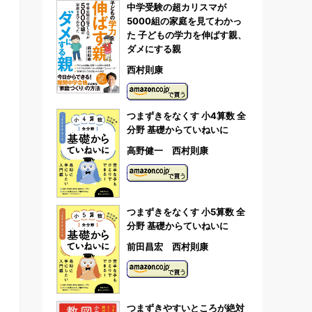
中学受験の超カリスマが
5000組の家庭を見てわかっ
た 子どもの学力を伸ばす親、
ダメにする親
西村則康
つまずきをなくす 小4算数 全
分野 基礎からていねいに
高野健一 西村則康
つまずきをなくす 小5算数 全
分野 基礎からていねいに
前田昌宏 西村則康
つまずきやすいところが絶対