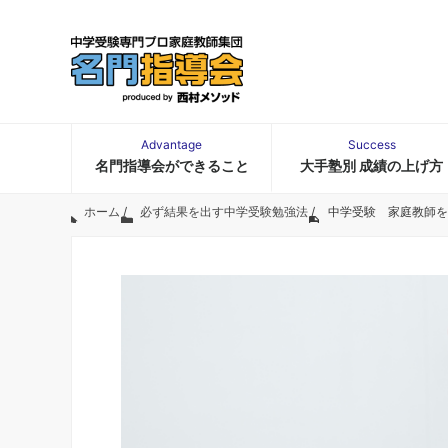
Advantage
Success
名門指導会ができること
大手塾別 成績の上げ方
ホーム
/
必ず結果を出す中学受験勉強法
/
中学受験 家庭教師を