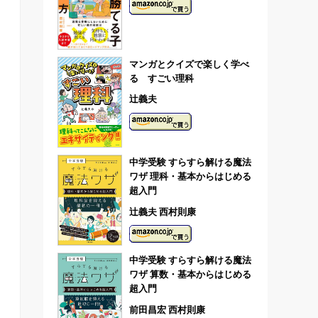
マンガとクイズで楽しく学べ
る すごい理科
辻義夫
中学受験 すらすら解ける魔法
ワザ 理科・基本からはじめる
超入門
辻義夫 西村則康
中学受験 すらすら解ける魔法
ワザ 算数・基本からはじめる
超入門
前田昌宏 西村則康