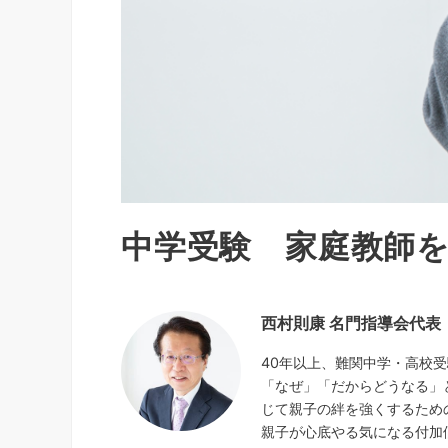
中学受験 家庭教師
西村則康 名門指導会代表
40年以上、難関中学・高校
「なぜ」「だからどうなる」
じて親子の絆を強くするため
親子が心底やる気になる付加