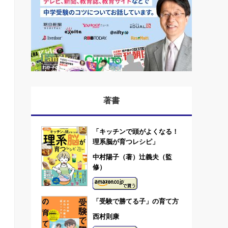
著書
「キッチンで頭がよくなる！
理系脳が育つレシピ」
中村陽子（著）辻義夫（監
修）
「受験で勝てる子」の育て方
西村則康