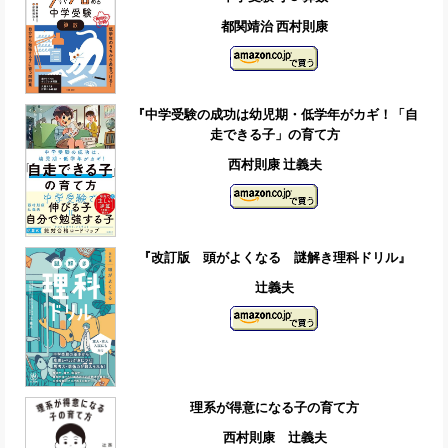
都関靖治 西村則康
『中学受験の成功は幼児期・低学年がカギ！「自
走できる子」の育て方
西村則康 辻義夫
『改訂版 頭がよくなる 謎解き理科ドリル』
辻義夫
理系が得意になる子の育て方
西村則康 辻義夫