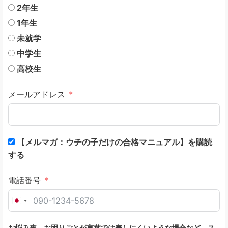
2年生
1年生
未就学
中学生
高校生
メールアドレス
【メルマガ：ウチの子だけの合格マニュアル】を購読
する
電話番号
J
a
お悩み事、お困りごとが言葉では表しにくいような場合など、ス