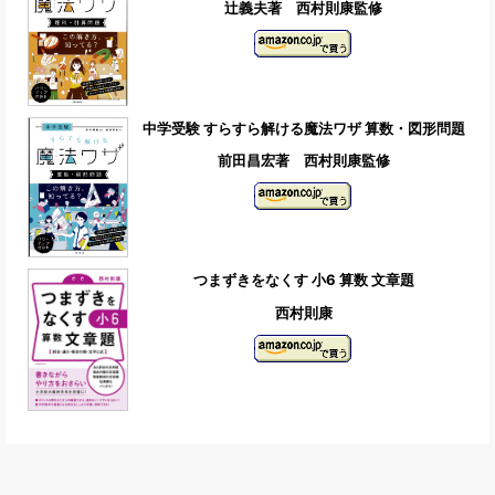
辻義夫著 西村則康監修
中学受験 すらすら解ける魔法ワザ 算数・図形問題
前田昌宏著 西村則康監修
つまずきをなくす 小6 算数 文章題
西村則康