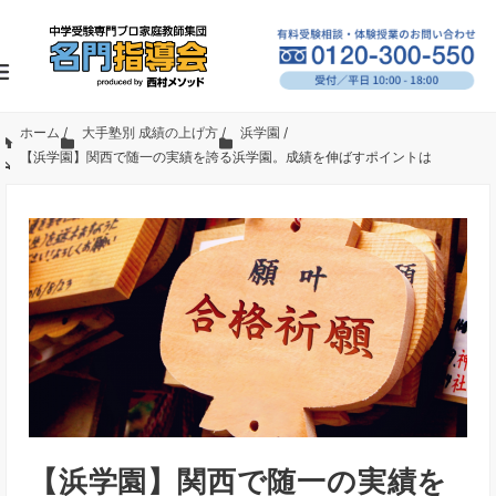
ホーム
/
大手塾別 成績の上げ方
/
浜学園
/
【浜学園】関西で随一の実績を誇る浜学園。成績を伸ばすポイントは
【浜学園】関西で随一の実績を