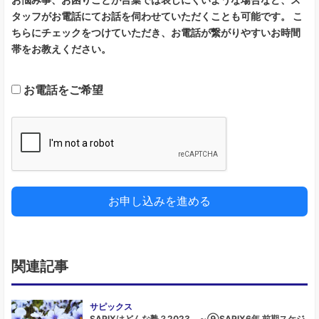
p
タッフがお電話にてお話を伺わせていただくことも可能です。 こ
a
ちらにチェックをつけていただき、お電話が繋がりやすいお時間
n
帯をお教えください。
+
8
お電話をご希望
1
お申し込みを進める
関連記事
サピックス
SAPIXはどんな塾？2023 ～⑨SAPIX6年 前期スケジ