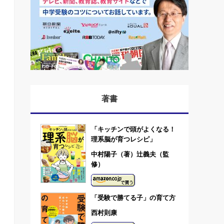
著書
「キッチンで頭がよくなる！
理系脳が育つレシピ」
中村陽子（著）辻義夫（監
修）
「受験で勝てる子」の育て方
西村則康