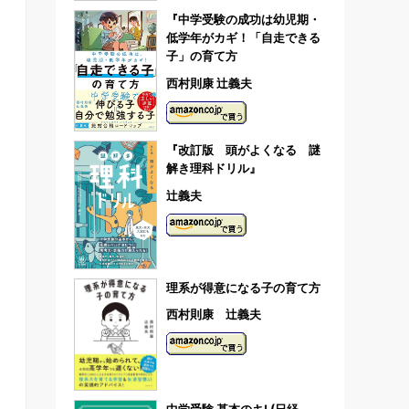
『中学受験の成功は幼児期・
低学年がカギ！「自走できる
子」の育て方
西村則康 辻義夫
『改訂版 頭がよくなる 謎
解き理科ドリル』
辻義夫
理系が得意になる子の育て方
西村則康 辻義夫