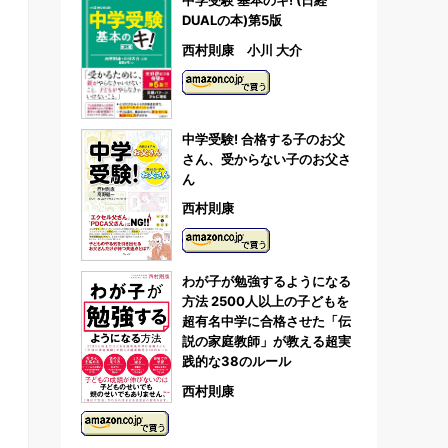
中学受験 基本のキ! (日経
DUALの本)第5版
西村則康 小川 大介
中学受験! 合格する子のお父
さん、受からない子のお父さ
ん
西村則康
わが子が勉強するようになる
方法 2500人以上の子どもを
超有名中学に合格させた「伝
説の家庭教師」が教える超実
践的な38のルール
西村則康