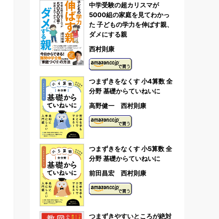
中学受験の超カリスマが
5000組の家庭を見てわかっ
た 子どもの学力を伸ばす親、
ダメにする親
西村則康
つまずきをなくす 小4算数 全
分野 基礎からていねいに
高野健一 西村則康
つまずきをなくす 小5算数 全
分野 基礎からていねいに
前田昌宏 西村則康
つまずきやすいところが絶対