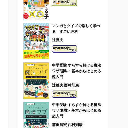
マンガとクイズで楽しく学べ
る すごい理科
辻義夫
中学受験 すらすら解ける魔法
ワザ 理科・基本からはじめる
超入門
辻義夫 西村則康
中学受験 すらすら解ける魔法
ワザ 算数・基本からはじめる
超入門
前田昌宏 西村則康