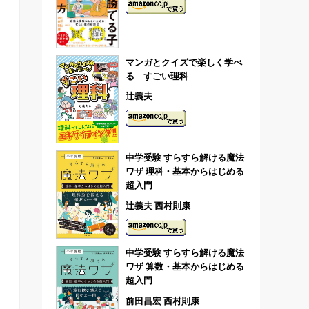
マンガとクイズで楽しく学べ
る すごい理科
辻義夫
中学受験 すらすら解ける魔法
ワザ 理科・基本からはじめる
超入門
辻義夫 西村則康
中学受験 すらすら解ける魔法
ワザ 算数・基本からはじめる
超入門
前田昌宏 西村則康