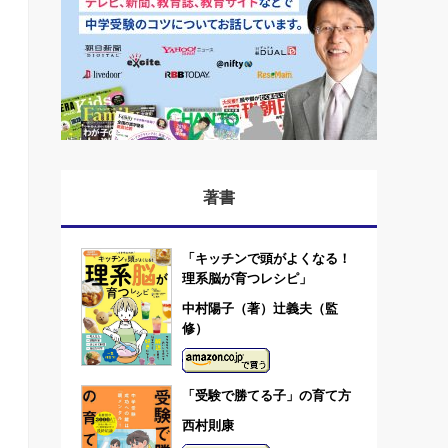
著書
「キッチンで頭がよくなる！
理系脳が育つレシピ」
中村陽子（著）辻義夫（監
修）
「受験で勝てる子」の育て方
西村則康