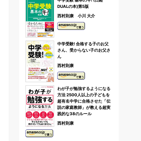
中学受験 基本のキ! (日経
DUALの本)第5版
西村則康 小川 大介
中学受験! 合格する子のお父
さん、受からない子のお父さ
ん
西村則康
わが子が勉強するようになる
方法 2500人以上の子どもを
超有名中学に合格させた「伝
説の家庭教師」が教える超実
践的な38のルール
西村則康