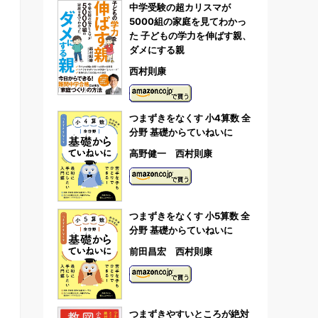
中学受験の超カリスマが
5000組の家庭を見てわかっ
た 子どもの学力を伸ばす親、
ダメにする親
西村則康
つまずきをなくす 小4算数 全
分野 基礎からていねいに
高野健一 西村則康
つまずきをなくす 小5算数 全
分野 基礎からていねいに
前田昌宏 西村則康
つまずきやすいところが絶対