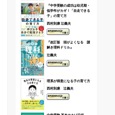
『中学受験の成功は幼児期・
低学年がカギ！「自走できる
子」の育て方
西村則康 辻義夫
『改訂版 頭がよくなる 謎
解き理科ドリル』
辻義夫
理系が得意になる子の育て方
西村則康 辻義夫